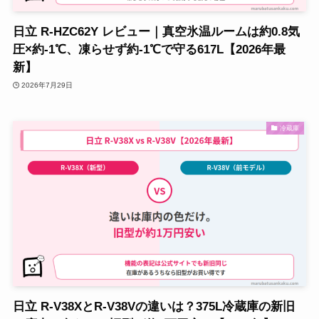
日立 R-HZC62Y レビュー｜真空氷温ルームは約0.8気
圧×約-1℃、凍らせず約-1℃で守る617L【2026年最
新】
2026年7月29日
冷蔵庫
日立 R-V38XとR-V38Vの違いは？375L冷蔵庫の新旧