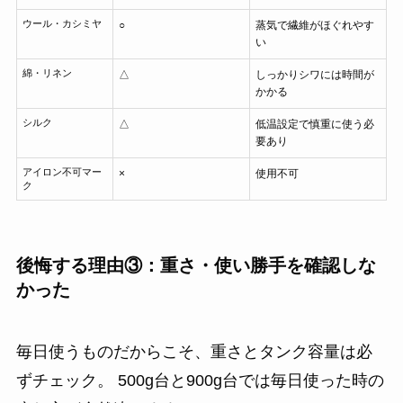
ウール・カシミヤ
○
蒸気で繊維がほぐれやす
い
綿・リネン
△
しっかりシワには時間が
かかる
シルク
△
低温設定で慎重に使う必
要あり
アイロン不可マー
×
使用不可
ク
後悔する理由③：重さ・使い勝手を確認しな
かった
毎日使うものだからこそ、重さとタンク容量は必
ずチェック。 500g台と900g台では毎日使った時の