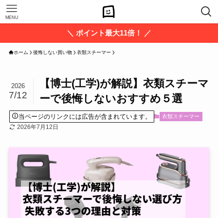
MENU
＼ ポイント最大11倍！ ／
ホーム
後悔しない買い物
衣類スチーマー
【博士(工学)が解説】衣類スチーマ
2026
7/12
ーで後悔しないおすすめ５選
当ページのリンクには広告が含まれています。
衣類スチーマー
2026年7月12日