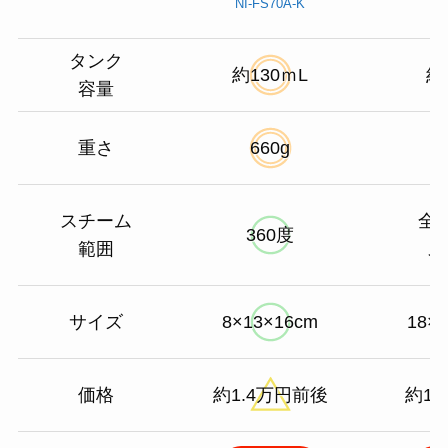
NI-FS70A-K
タンク
約130ｍL
約
容量
重さ
660g
スチーム
全
360度
範囲
ス
サイズ
8×13×16cm
18×8
価格
約1.4万円前後
約1