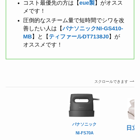
コスト最優先の方は【
eue製
】がオスス
メです！
圧倒的なスチーム量で短時間でシワを改
善したい人は【
パナソニックNI-GS410-
MB
】と【
ティファールDT7138J0
】が
オススメです！
スクロールできます
パナソニック
日立C
NI-FS70A