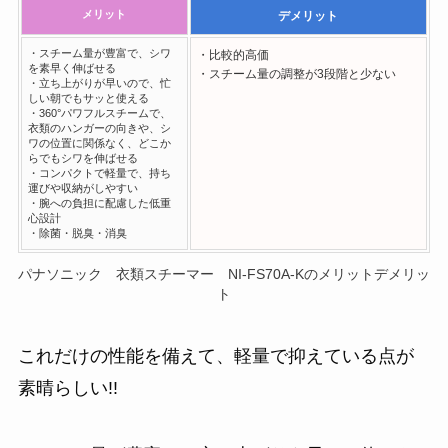
メリット
デメリット
・スチーム量が豊富で、シワ
・比較的高価
を素早く伸ばせる
・スチーム量の調整が3段階と少ない
・立ち上がりが早いので、忙
しい朝でもサッと使える
・360°パワフルスチームで、
衣類のハンガーの向きや、シ
ワの位置に関係なく、どこか
らでもシワを伸ばせる
・コンパクトで軽量で、持ち
運びや収納がしやすい
・腕への負担に配慮した低重
心設計
・除菌・脱臭・消臭
パナソニック 衣類スチーマー NI-FS70A-Kのメリットデメリッ
ト
これだけの性能を備えて、軽量で抑えている点が
素晴らしい!!