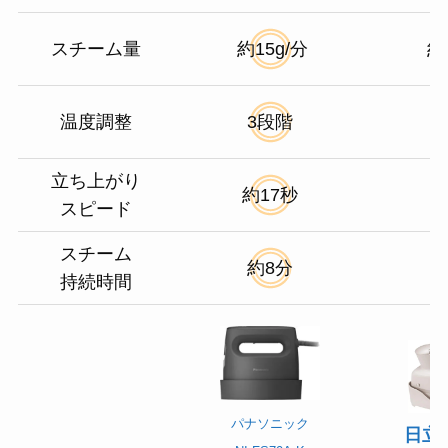
スチーム量
約15g/分
約
温度調整
3段階
立ち上がり
約17秒
スピード
スチーム
約8分
持続時間
パナソニック
日立C