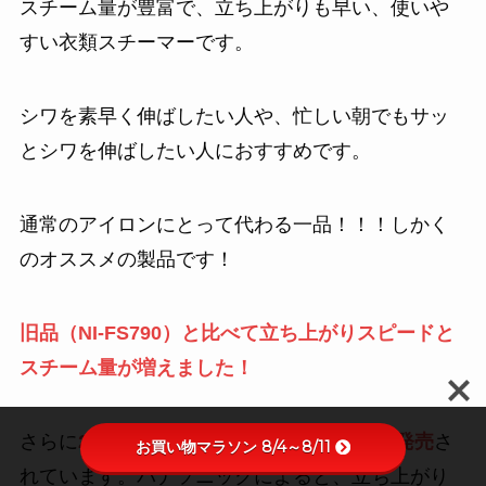
スチーム量が豊富で、立ち上がりも早い、使いや
すい衣類スチーマーです。
シワを素早く伸ばしたい人や、忙しい朝でもサッ
とシワを伸ばしたい人におすすめです。
通常のアイロンにとって代わる一品！！！しかく
のオススメの製品です！
旧品（NI-FS790）と比べて立ち上がりスピードと
スチーム量が増えました！
さらに
2026年3月には最新型のNI-FS70Cが発売
さ
お買い物マラソン 8/4～8/11
れています。パナソニックによると、立ち上がり