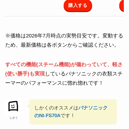
購入する
購
※価格は2026年7月時点の実勢目安です。変動する
ため、最新価格は各ボタンからご確認ください。
すべての機能(スチーム機能)が備わっていて、軽さ
(使い勝手)も実現
しているパナソニックの衣類スチ
ーマーのパフォーマンスに惚れ惚れです！
しかくのオススメは
パナソニック
のNI-FS70A
です！
しかく