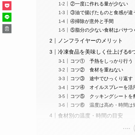
②一度に作れる量が少ない
③油で揚げたものと食感が違
④掃除が意外と手間
⑤脂分の少ない食材はパサつ
ノンフライヤーのメリット
冷凍食品を美味しく仕上げる6
コツ① 予熱をしっかり行う
コツ② 食材を重ねない
コツ③ 途中でひっくり返す
コツ④ オイルスプレーを活
コツ⑤ クッキングシートを
コツ⑥ 温度は高め・時間は
食材別の温度・時間の目安