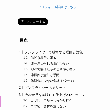
→ プロフィール詳細はこちら
目次
ノンフライヤーで後悔する理由と対策
①置き場所に困る
②一度に作れる量が少ない
③油で揚げたものと食感が違う
④掃除が意外と手間
⑤脂分の少ない食材はパサつく
ノンフライヤーのメリット
冷凍食品を美味しく仕上げる6つのコツ
コツ① 予熱をしっかり行う
コツ② 食材を重ねない