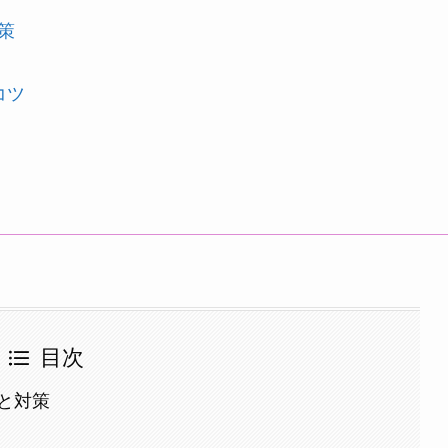
策
コツ
目次
と対策