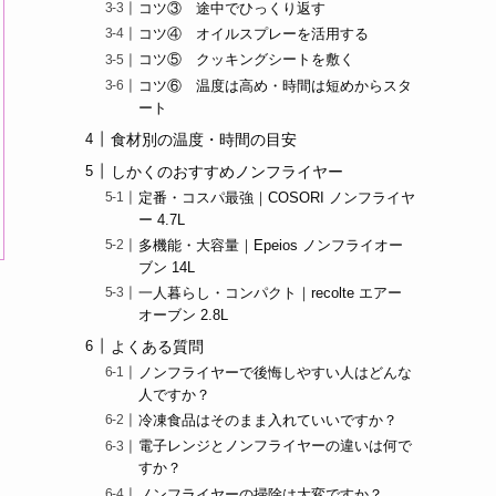
コツ③ 途中でひっくり返す
コツ④ オイルスプレーを活用する
コツ⑤ クッキングシートを敷く
コツ⑥ 温度は高め・時間は短めからスタ
ート
食材別の温度・時間の目安
しかくのおすすめノンフライヤー
定番・コスパ最強｜COSORI ノンフライヤ
ー 4.7L
多機能・大容量｜Epeios ノンフライオー
ブン 14L
一人暮らし・コンパクト｜recolte エアー
オーブン 2.8L
よくある質問
ノンフライヤーで後悔しやすい人はどんな
人ですか？
冷凍食品はそのまま入れていいですか？
電子レンジとノンフライヤーの違いは何で
すか？
ノンフライヤーの掃除は大変ですか？