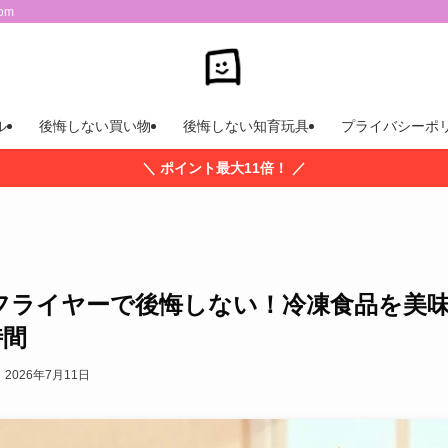
om
ル
後悔しない買い物
後悔しない知育玩具
プライバシーポ
＼ ポイント最大11倍！ ／
ンフライヤーで後悔しない！冷凍食品を美
時間
2026年7月11日