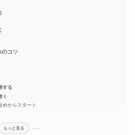
う
く
つのコツ
用する
敷く
短めからスタート
もっと見る