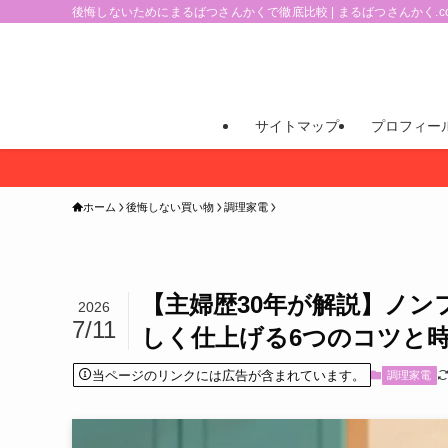
後悔しないためにまるばつさんかくで徹底比較 | まるばつさんかく.c
サイトマップ
プロフィー
ホーム
後悔しない買い物
調理家電
【主婦歴30年が解説】ノ
2026
7/11
しく仕上げる6つのコツと
当ページのリンクには広告が含まれています。
調理家電