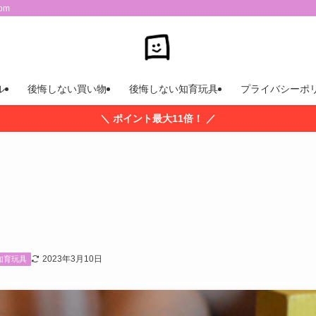
om
ル
後悔しない買い物
後悔しない知育玩具
プライバシーポ
＼ ポイント最大11倍！ ／
2023年3月10日
知育玩具