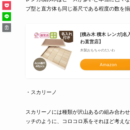
ブ型と直方体も同じ基尺である程度の数を揃
[積み木 積木 レンガ]
わ直営店】
木製おもちゃのだいわ
Amazon
・スカリーノ
スカリーノには種類が沢山あるの組み合わせ
ッチのように、コロコロ系をそれほど考えな