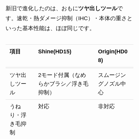
新旧で進化したのは、おもに
ツヤ出しツール
で
す。速乾・熱ダメージ抑制（IHC）・本体の重さと
いった基本性能は、ほぼ同じです。
項目
Shine(HD15)
Origin(HD0
8)
ツヤ出
2モード付属（なめ
スムージン
しツー
らかブラシ／浮き毛
グノズル中
ル
抑制）
心
うね
対応
非対応
り・浮
き毛抑
制