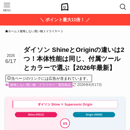
MENU
＼ ポイント最大11倍！ ／
ホーム
後悔しない買い物
ドライヤー
ダイソン ShineとOriginの違いは2
2026
つ！本体性能は同じ、付属ツール
6/17
とカラーで選ぶ【2026年最新】
当ページのリンクには広告が含まれています。
2026年6月17日
後悔しない買い物
ドライヤー
電気製品