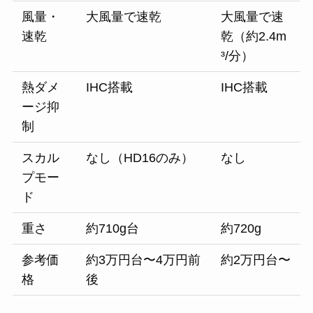
風量・
大風量で速乾
大風量で速
速乾
乾（約2.4m
³/分）
熱ダメ
IHC搭載
IHC搭載
ージ抑
制
スカル
なし（HD16のみ）
なし
プモー
ド
重さ
約710g台
約720g
参考価
約3万円台〜4万円前
約2万円台〜
格
後