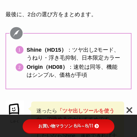
最後に、2台の選び方をまとめます。
Shine（HD15）
：ツヤ出し2モード、
うねり・浮き毛抑制、日本限定カラー
Origin（HD08）
：速乾は同等、機能
はシンプル、価格が手頃
迷ったら
「ツヤ出しツールを使う
か」で決める
のがおすすめです。
しかく
お買い物マラソン 8/4～8/11
乾かしながらツヤ・まとまりを出
したいならShine、速乾できれば十