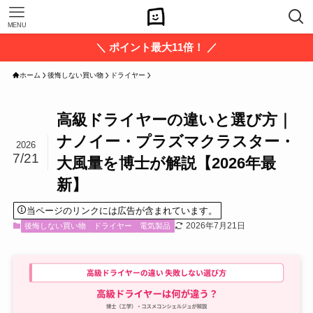
MENU
＼ ポイント最大11倍！ ／
ホーム
後悔しない買い物
ドライヤー
高級ドライヤーの違いと選び方｜
ナノイー・プラズマクラスター・
2026
7/21
大風量を博士が解説【2026年最
新】
当ページのリンクには広告が含まれています。
2026年7月21日
後悔しない買い物
ドライヤー
電気製品