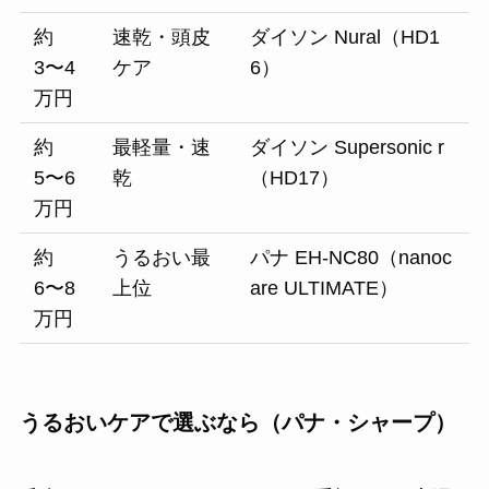
約
速乾・頭皮
ダイソン Nural（HD1
3〜4
ケア
6）
万円
約
最軽量・速
ダイソン Supersonic r
5〜6
乾
（HD17）
万円
約
うるおい最
パナ EH-NC80（nanoc
6〜8
上位
are ULTIMATE）
万円
うるおいケアで選ぶなら（パナ・シャープ）