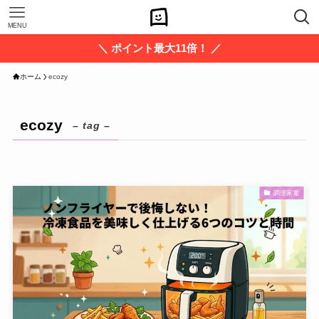
MENU
＼ ポイント最大11倍！ ／
ホーム
ecozy
ecozy
– tag –
調理家電