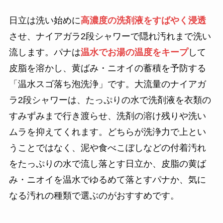
日立は洗い始めに
高濃度の洗剤液をすばやく浸透
させ、ナイアガラ2段シャワーで隠れ汚れまで洗い
流します。パナは
温水でお湯の温度をキープ
して
皮脂を溶かし、黄ばみ・ニオイの蓄積を予防する
「温水スゴ落ち泡洗浄」です。大流量のナイアガ
ラ2段シャワーは、たっぷりの水で洗剤液を衣類の
すみずみまで行き渡らせ、洗剤の溶け残りや洗い
ムラを抑えてくれます。どちらが洗浄力で上とい
うことではなく、泥や食べこぼしなどの付着汚れ
をたっぷりの水で流し落とす日立か、皮脂の黄ば
み・ニオイを温水でゆるめて落とすパナか、気に
なる汚れの種類で選ぶのがおすすめです。