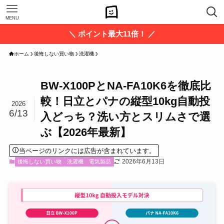
MENU
＼ ポイント最大11倍！ ／
ホーム
後悔しない買い物
洗濯機
BW-X100PとNA-FA10K6を徹底比
較！日立とパナの縦型10kg自動投
2026
6/13
入どっち？洗い方とスリムさで選
ぶ【2026年最新】
当ページのリンクには広告が含まれています。
2026年6月13日
後悔しない買い物
洗濯機
電気製品