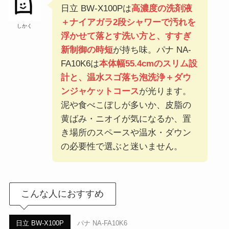
日立 BW-X100Pは
高濃度の洗剤液
＋ナイアガラ2段シャワーで汚れを
しかく
浮かせて落とす洗い方と、すすぎ
新制御の時短
が持ち味。パナ NA-
FA10K6は
本体幅55.4cmのスリム設
計と、温水スゴ落ち泡洗浄＋ダウ
ンジャケットコース
が光ります。
泥や食べこぼしが多いか、皮脂の
黄ばみ・ニオイが気になるか、置
き場所のスペースや温水・ダウン
の必要性で選ぶと迷いません。
こんな人におすすめ
日立 BW-X100P
パナ NA-FA10K6