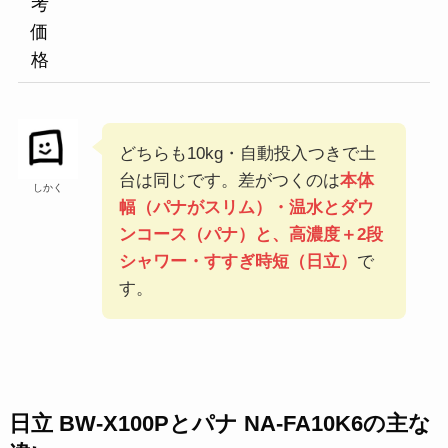
考
価
格
どちらも10kg・自動投入つきで土
台は同じです。差がつくのは
本体
しかく
幅（パナがスリム）・温水とダウ
ンコース（パナ）と、高濃度＋2段
シャワー・すすぎ時短（日立）
で
す。
日立 BW-X100Pとパナ NA-FA10K6の主な