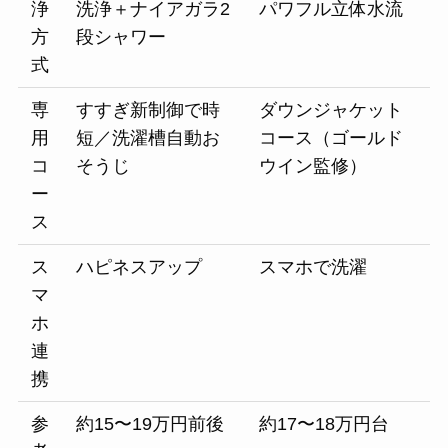
浄
洗浄＋ナイアガラ2
パワフル立体水流
方
段シャワー
式
専
すすぎ新制御で時
ダウンジャケット
用
短／洗濯槽自動お
コース（ゴールド
コ
そうじ
ウイン監修）
ー
ス
ス
ハピネスアップ
スマホで洗濯
マ
ホ
連
携
参
約15〜19万円前後
約17〜18万円台