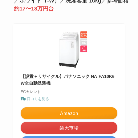
／ホワイト（-W）／洗濯容量 10kg／参考価格
約17〜18万円台
【設置＋リサイクル】パナソニック NA-FA10K6-
W全自動洗濯機
ECカレント
口コミを見る
Amazon
楽天市場