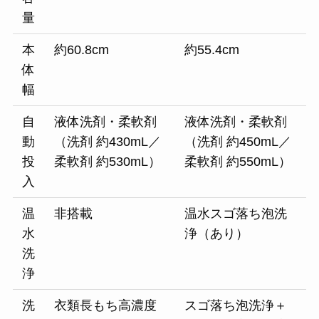
量
本
約60.8cm
約55.4cm
体
幅
自
液体洗剤・柔軟剤
液体洗剤・柔軟剤
動
（洗剤 約430mL／
（洗剤 約450mL／
投
柔軟剤 約530mL）
柔軟剤 約550mL）
入
温
非搭載
温水スゴ落ち泡洗
水
浄（あり）
洗
浄
洗
衣類長もち高濃度
スゴ落ち泡洗浄＋