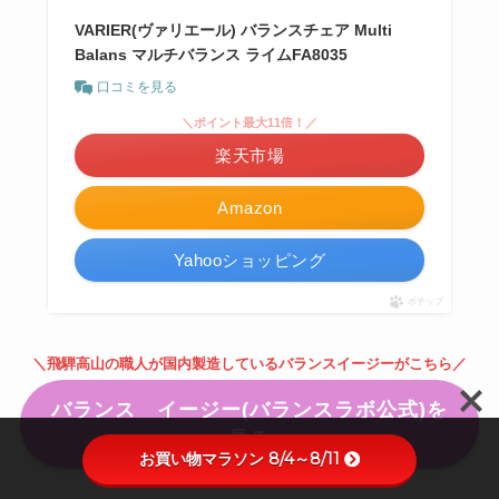
VARIER(ヴァリエール) バランスチェア Multi
Balans マルチバランス ライムFA8035
口コミを見る
＼ポイント最大11倍！／
楽天市場
Amazon
Yahooショッピング
ポチップ
＼飛騨高山の職人が国内製造しているバランスイージーがこちら／
バランス イージー(バランスラボ公式)を
見る
お買い物マラソン 8/4～8/11