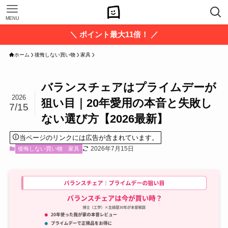
MENU
＼ ポイント最大11倍！ ／
ホーム
後悔しない買い物
家具
バランスチェアはプライムデーが
2026
狙い目｜20年愛用の本音と失敗し
7/15
ない選び方【2026最新】
当ページのリンクには広告が含まれています。
2026年7月15日
後悔しない買い物
家具