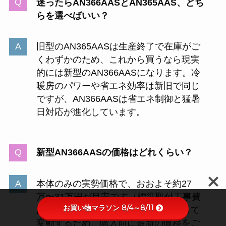
迷ったらAN366AASとAN365AAS、どち
らを選べばいい？
旧型のAN365AASは生産終了で在庫がご
くわずかのため、これから買うなら現実
的には新型のAN366AASになります。冷
暖房のパワーや省エネ効率は新旧で同じ
ですが、AN366AASは省エネ制御と猛暑
日対応が進化しています。
新型AN366AASの価格はどれくらい？
本体のみの実勢価格で、おおよそ約27
万〜31万円が目安です（標準取付工事費
お買い物マラソン 8/4～8/11
は別途）。販売店やセール時期によって
変動するため、購入前に最新の価格をご