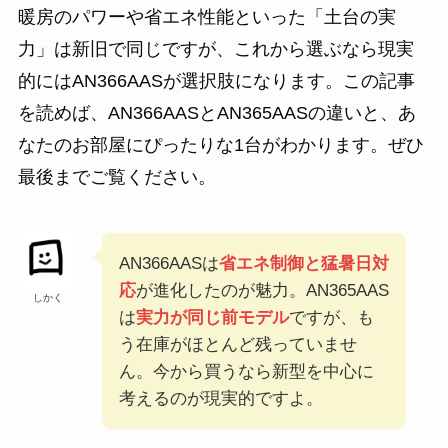
暖房のパワーや省エネ性能といった「土台の実
力」は新旧で同じですが、これから選ぶなら現実
的にはAN366AASが選択肢になります。この記事
を読めば、AN366AASとAN365AASの違いと、あ
なたのお部屋にぴったりな1台がわかります。ぜひ
最後までご覧ください。
AN366AASは
省エネ制御と猛暑日対
応
が進化したのが魅力。AN365AAS
しかく
は
実力が同じ前モデル
ですが、も
う在庫がほとんど残っていませ
ん。今から買うなら新型を中心に
考えるのが現実的ですよ。