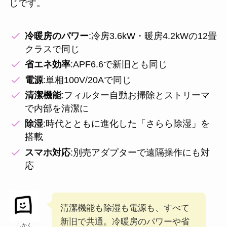
じです。
冷暖房のパワー
:冷房3.6kW・暖房4.2kWの12畳
クラスで同じ
省エネ効率
:APF6.6で新旧とも同じ
電源
:単相100V/20Aで同じ
清潔機能
:フィルター自動お掃除とストリーマ
で内部を清潔に
除湿
:時代とともに進化した「さらら除湿」を
搭載
スマホ対応
:別売アダプターで遠隔操作にも対
応
清潔機能も除湿も電源も、すべて
新旧で共通。冷暖房のパワーや省
しかく