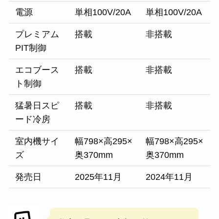
電源
単相100V/20A
単相100V/20A
プレミアム
搭載
非搭載
PIT制御
エコブース
搭載
非搭載
ト制御
猛暑日スピ
搭載
非搭載
ード冷房
室内機サイ
幅798×高295×
幅798×高295×
ズ
奥370mm
奥370mm
発売日
2025年11月
2024年11月