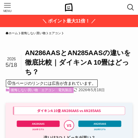
MENU
＼ ポイント最大11倍！ ／
ホーム
後悔しない買い物
エアコン
AN286AASとAN285AASの違いを
2026
徹底比較｜ダイキンA 10畳はどっ
5/18
ち？
当ページのリンクには広告が含まれています。
2026年5月18日
後悔しない買い物
エアコン
電気製品