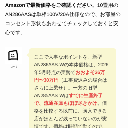
Amazonで最新価格をご確認ください
。10畳用の
AN286AASは単相100V/20A仕様なので、お部屋の
コンセント形状もあわせてチェックしておくと安
心です。
ここで大事なポイントを。新型
AN286AAS-Wの本体価格は、2026
しかく
年5月時点の実勢で
おおよそ26万
円〜30万円
（工事費込みの場合は
さらに上乗せ）。一方の旧型
AN285AAS-Wは
すでに生産終了
で、流通在庫もほぼ尽きかけ
。価
格を比較する以前に、購入できる
店がほとんど残っていないのが実
情です。価格は時期で動くので、