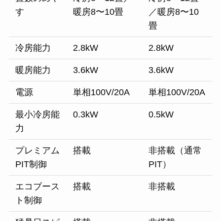
す
暖房8〜10畳
／暖房8〜10
畳
冷房能力
2.8kW
2.8kW
暖房能力
3.6kW
3.6kW
電源
単相100V/20A
単相100V/20A
最小冷房能
0.3kW
0.5kW
力
プレミアム
搭載
非搭載（通常
PIT制御
PIT）
エコブース
搭載
非搭載
ト制御