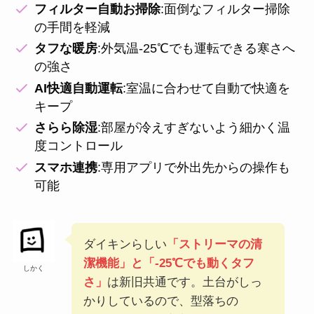
フィルター自動お掃除
:面倒なフィルター掃除
の手間を軽減
タフな暖房
:外気温-25℃でも運転できる寒さへ
の強さ
AI快適自動運転
:室温に合わせて自動で快適を
キープ
さらら除湿
:部屋が冷えすぎないよう細かく温
度コントロール
スマホ連携
:専用アプリで外出先からの操作も
可能
ダイキンらしい
「ストリーマの清
潔機能」と「-25℃でも動くタフ
しかく
さ」
は新旧共通です。土台がしっ
かりしているので、型落ちの