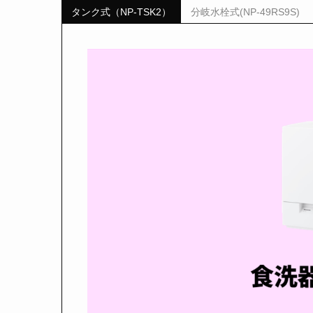
タンク式（NP-TSK2）
分岐水栓式(NP-49RS9S)