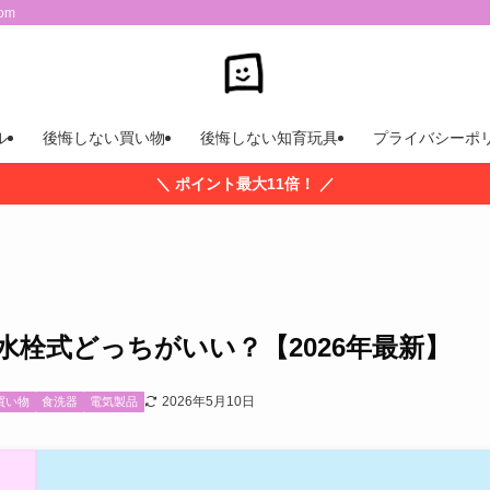
om
ル
後悔しない買い物
後悔しない知育玩具
プライバシーポ
＼ ポイント最大11倍！ ／
水栓式どっちがいい？【2026年最新】
2026年5月10日
買い物
食洗器
電気製品