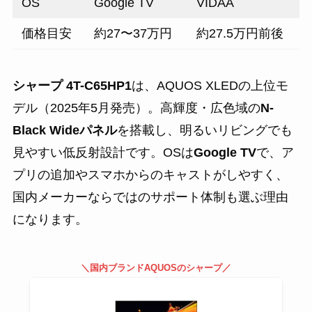
OS
Google TV
VIDAA
価格目安
約27〜37万円
約27.5万円前後
シャープ 4T-C65HP1
は、AQUOS XLEDの上位モ
デル（2025年5月発売）。高輝度・広色域の
N-
Black Wideパネル
を搭載し、明るいリビングでも
見やすい低反射設計です。OSは
Google TV
で、ア
プリの追加やスマホからのキャストがしやすく、
国内メーカーならではのサポート体制も選ぶ理由
になります。
＼国内ブランドAQUOSのシャープ／