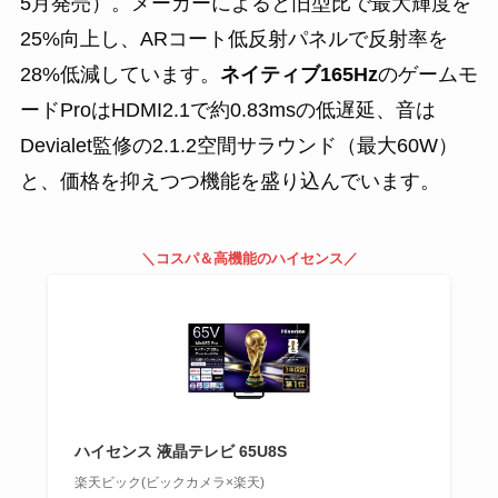
5月発売）。メーカーによると旧型比で最大輝度を
25%向上し、ARコート低反射パネルで反射率を
28%低減しています。
ネイティブ165Hz
のゲームモ
ードProはHDMI2.1で約0.83msの低遅延、音は
Devialet監修の2.1.2空間サラウンド（最大60W）
と、価格を抑えつつ機能を盛り込んでいます。
＼コスパ＆高機能のハイセンス／
ハイセンス 液晶テレビ 65U8S
楽天ビック(ビックカメラ×楽天)