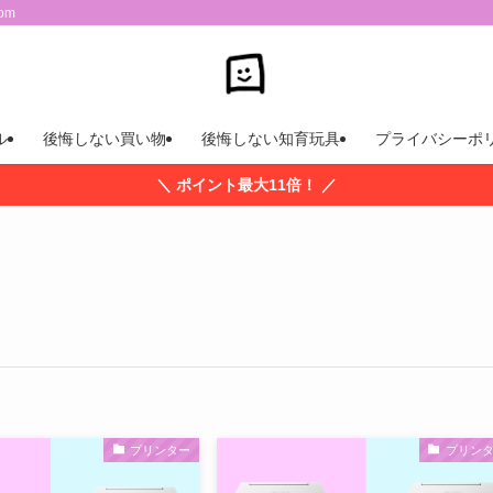
om
ル
後悔しない買い物
後悔しない知育玩具
プライバシーポ
＼ ポイント最大11倍！ ／
プリンター
プリン