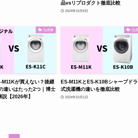
品vsリプロダクト徹底比較
2024年10月6日
洗濯機
洗
S-M11Kが買えない？後継
ES-M11KとES-K10Bシャープド
Cとの違いはたった2つ｜博士
式洗濯機の違いを徹底比較
説【2026年】
2024年10月1日