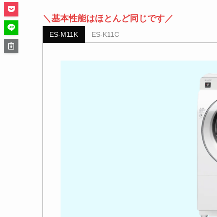
＼基本性能はほとんど同じです／
ES-M11K
ES-K11C