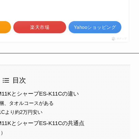
楽天市場
Yahooショッピング
ポチップ
目次
1KとシャープES-K11Cの違い
ス同梱、タオルコースがある
11Cより約2万円安い
11KとシャープES-K11Cの共通点
ト）