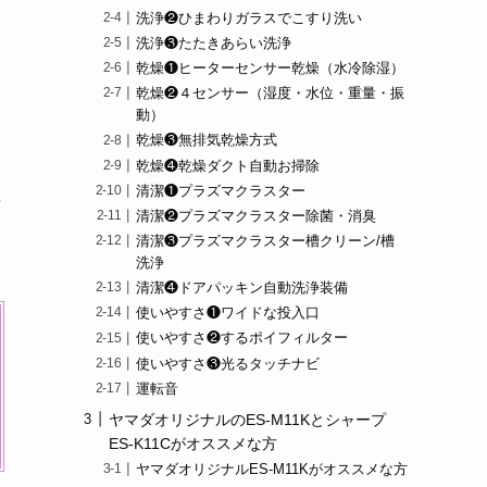
洗浄❷ひまわりガラスでこすり洗い
洗浄❸たたきあらい洗浄
乾燥❶ヒーターセンサー乾燥（水冷除湿）
乾燥❷４センサー（湿度・水位・重量・振
動）
乾燥❸無排気乾燥方式
乾燥❹乾燥ダクト自動お掃除
清潔❶プラズマクラスター
の
清潔❷プラズマクラスター除菌・消臭
清潔❸プラズマクラスター槽クリーン/槽
洗浄
清潔❹ドアパッキン自動洗浄装備
使いやすさ❶ワイドな投入口
使いやすさ❷するポイフィルター
使いやすさ❸光るタッチナビ
運転音
ヤマダオリジナルのES-M11Kとシャープ
ES-K11Cがオススメな方
ヤマダオリジナルES-M11Kがオススメな方