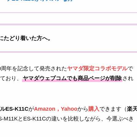
こにたどり着いた方へ。
50周年を記念して発売された
ヤマダ限定コラボモデル
で
ており、
ヤマダウェブコムでも商品ページが削除
され
S-K11C
が
Amazon，Yahoo
から
購入
できます（
楽
M11KとES-K11Cの違いを比較しながら、今選ぶべき