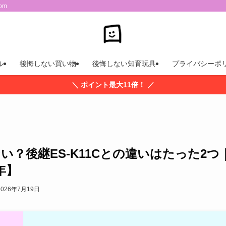
om
ル
後悔しない買い物
後悔しない知育玩具
プライバシーポ
＼ ポイント最大11倍！ ／
ない？後継ES-K11Cとの違いはたった2つ
年】
2026年7月19日