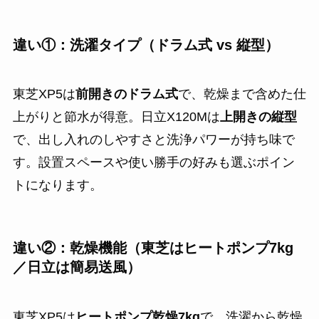
違い①：洗濯タイプ（ドラム式 vs 縦型）
東芝XP5は
前開きのドラム式
で、乾燥まで含めた仕
上がりと節水が得意。日立X120Mは
上開きの縦型
で、出し入れのしやすさと洗浄パワーが持ち味で
す。設置スペースや使い勝手の好みも選ぶポイン
トになります。
違い②：乾燥機能（東芝はヒートポンプ7kg
／日立は簡易送風）
東芝XP5は
ヒートポンプ乾燥7kg
で、洗濯から乾燥