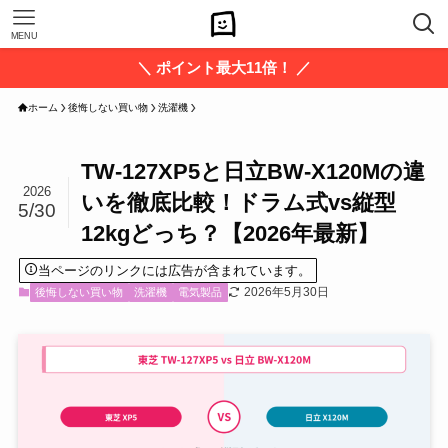
MENU
＼ ポイント最大11倍！ ／
ホーム
後悔しない買い物
洗濯機
TW-127XP5と日立BW-X120Mの違
2026
いを徹底比較！ドラム式vs縦型
5/30
12kgどっち？【2026年最新】
当ページのリンクには広告が含まれています。
2026年5月30日
後悔しない買い物
洗濯機
電気製品