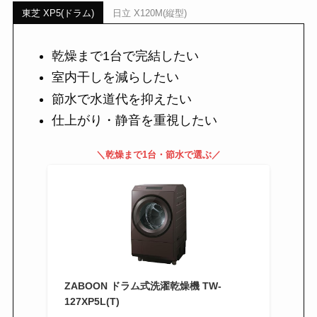
東芝 XP5(ドラム)
日立 X120M(縦型)
乾燥まで1台で完結したい
室内干しを減らしたい
節水で水道代を抑えたい
仕上がり・静音を重視したい
＼乾燥まで1台・節水で選ぶ／
ZABOON ドラム式洗濯乾燥機 TW-
127XP5L(T)