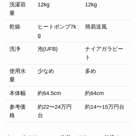
洗濯容
12kg
12kg
量
乾燥
ヒートポンプ7k
簡易送風
g
洗浄
泡(UFB)
ナイアガラビー
ト
使用水
少なめ
多め
量
本体幅
約64.5cm
約64cm
参考価
約22〜24万円
約14〜15万円台
格
台