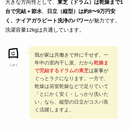
大きな方向性として、
東芝（ドラム）は乾燥まで1
台で完結＋節水
、
日立（縦型）は約8〜9万円安
く、ナイアガラビート洗浄のパワー
が魅力です。
洗濯容量12kgは共通しています。
我が家は共働きで外に干せず、一
年中の室内干し派。だから
乾燥ま
しかく
で完結するドラムの東芝
は家事が
ぐっとラクになります。一方で、
乾燥は浴室乾燥などで足りていて
「とにかく安く・しっかり洗いた
い」なら、縦型の日立がコスパ良
く活躍しますよ。