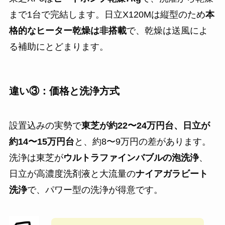
まで1台で完結します。日立X120Mは縦型のため
本
格的なヒーター乾燥は非搭載
で、乾燥は送風によ
る補助にとどまります。
違い③：価格と洗浄方式
設置込みの実勢で
東芝が約22〜24万円台、日立が
約14〜15万円台
と、約8〜9万円の差があります。
洗浄は東芝が
ウルトラファインバブルの泡洗浄
、
日立が高濃度洗剤液と大流量の
ナイアガラビート
洗浄
で、パワー型の洗浄が得意です。