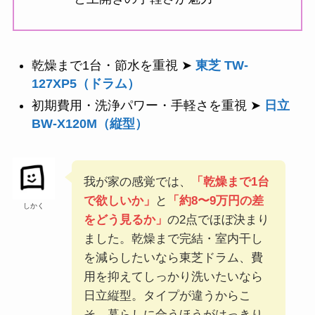
乾燥まで1台・節水を重視 ➤
東芝 TW-
127XP5（ドラム）
初期費用・洗浄パワー・手軽さを重視 ➤
日立
BW-X120M（縦型）
我が家の感覚では、
「乾燥まで1台
で欲しいか」
と
「約8〜9万円の差
しかく
をどう見るか」
の2点でほぼ決まり
ました。乾燥まで完結・室内干し
を減らしたいなら東芝ドラム、費
用を抑えてしっかり洗いたいなら
日立縦型。タイプが違うからこ
そ、暮らしに合うほうがはっきり