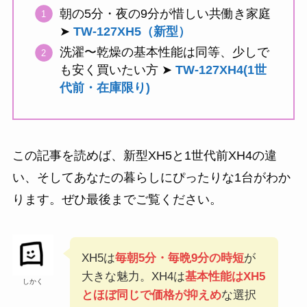
朝の5分・夜の9分が惜しい共働き家庭
➤
TW-127XH5（新型）
洗濯〜乾燥の基本性能は同等、少しで
も安く買いたい方 ➤
TW-127XH4(1世
代前・在庫限り)
この記事を読めば、新型XH5と1世代前XH4の違
い、そしてあなたの暮らしにぴったりな1台がわか
ります。ぜひ最後までご覧ください。
XH5は
毎朝5分・毎晩9分の時短
が
大きな魅力。XH4は
基本性能はXH5
しかく
とほぼ同じで価格が抑えめ
な選択