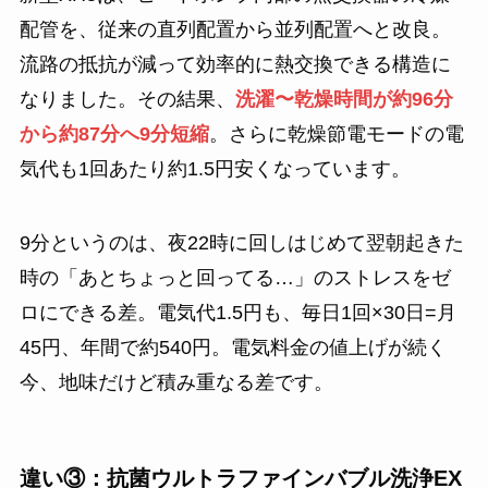
配管を、従来の直列配置から並列配置へと改良。
流路の抵抗が減って効率的に熱交換できる構造に
なりました。その結果、
洗濯〜乾燥時間が約96分
から約87分へ9分短縮
。さらに乾燥節電モードの電
気代も1回あたり約1.5円安くなっています。
9分というのは、夜22時に回しはじめて翌朝起きた
時の「あとちょっと回ってる…」のストレスをゼ
ロにできる差。電気代1.5円も、毎日1回×30日=月
45円、年間で約540円。電気料金の値上げが続く
今、地味だけど積み重なる差です。
違い③：抗菌ウルトラファインバブル洗浄EX