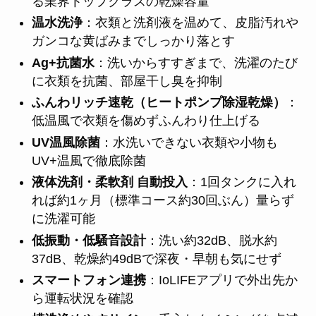
る業界トップクラスの乾燥容量
温水洗浄
：衣類と洗剤液を温めて、皮脂汚れや
ガンコな黄ばみまでしっかり落とす
Ag+抗菌水
：洗いからすすぎまで、洗濯のたび
に衣類を抗菌、部屋干し臭を抑制
ふんわリッチ速乾（ヒートポンプ除湿乾燥）
：
低温風で衣類を傷めずふんわり仕上げる
UV温風除菌
：水洗いできない衣類や小物も
UV+温風で徹底除菌
液体洗剤・柔軟剤 自動投入
：1回タンクに入れ
れば約1ヶ月（標準コース約30回ぶん）量らず
に洗濯可能
低振動・低騒音設計
：洗い約32dB、脱水約
37dB、乾燥約49dBで深夜・早朝も気にせず
スマートフォン連携
：IoLIFEアプリで外出先か
ら運転状況を確認