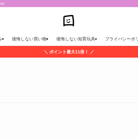
om
ル
後悔しない買い物
後悔しない知育玩具
プライバシーポ
＼ ポイント最大11倍！ ／