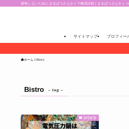
後悔しないためにまるばつさんかくで徹底比較 | まるばつさんかく.c
サイトマップ
プロフィー
ホーム
Bistro
Bistro
– tag –
調理家電