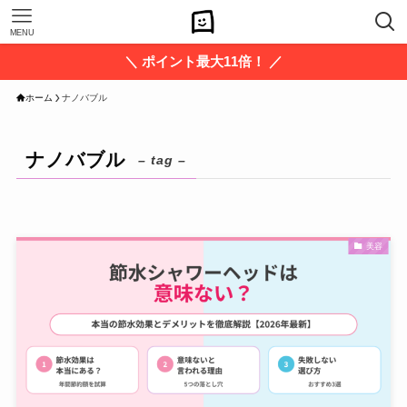
MENU
＼ ポイント最大11倍！ ／
ホーム
ナノバブル
ナノバブル
– tag –
美容