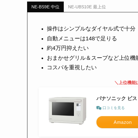
NE-BS9E 中位
NE-UBS10E 最上位
操作はシンプルなダイヤル式で十分
自動メニューは148で足りる
約4万円抑えたい
おまかせグリル＆スープなど上位機
コスパを重視したい
＼上位機能
パナソニック ビスト
口コミを見る
Amazon