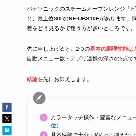
パナソニックのスチームオーブンレンジ「ビス
と、最上位30Lの
NE-UBS10E
があります。同
差をどう見るかで迷う方が多いところです。
先に申し上げると、2つの
基本の調理性能は
自動メニュー数・アプリ連携の深さの3点で
結論
を先にお伝えします。
カラータッチ操作・豊富なメニュ
位）
基本性能で十分・約4万円抑えたい