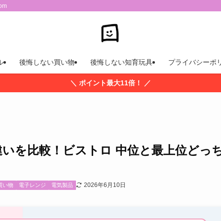
om
ル
後悔しない買い物
後悔しない知育玩具
プライバシーポ
＼ ポイント最大11倍！ ／
0Eの違いを比較！ビストロ 中位と最上位どっ
2026年6月10日
買い物
電子レンジ
電気製品