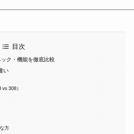
目次
E｜スペック・機能を徹底比較
な違い
s 308）
めな方