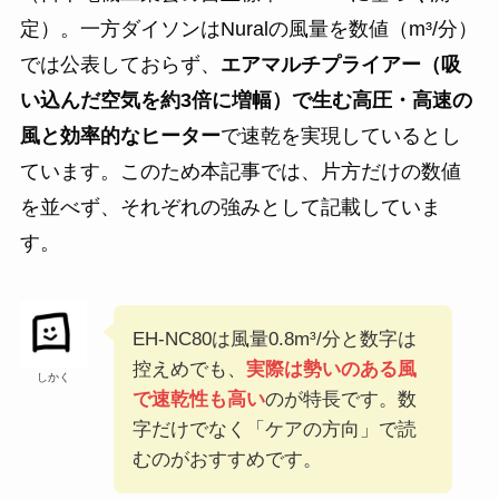
定）。一方ダイソンはNuralの風量を数値（m³/分）
では公表しておらず、
エアマルチプライアー（吸
い込んだ空気を約3倍に増幅）で生む高圧・高速の
風と効率的なヒーター
で速乾を実現しているとし
ています。このため本記事では、片方だけの数値
を並べず、それぞれの強みとして記載していま
す。
EH-NC80は風量0.8m³/分と数字は
控えめでも、
実際は勢いのある風
しかく
で速乾性も高い
のが特長です。数
字だけでなく「ケアの方向」で読
むのがおすすめです。