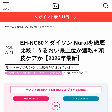
MENU
＼ ポイント最大11倍！ ／
ホーム
後悔しない買い物
ドライヤー
EH-NC80とダイソン Nuralを徹底
2026
比較！うるおい最上位か速乾＋頭
7/21
皮ケアか【2026年最新】
当ページのリンクには広告が含まれています。
2026年7月21日
後悔しない買い物
ドライヤー
電気製品