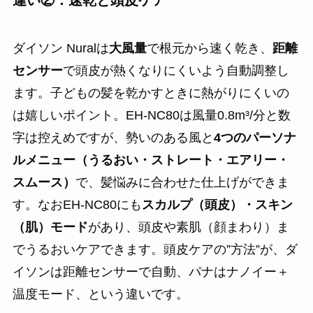
ダイソン Nuralは
大風量
で根元から速く乾き、
距離
センサー
で頭皮が熱くなりにくいよう自動調整し
ます。子どもの髪を乾かすときに熱がりにくいの
は嬉しいポイント。EH-NC80は風量0.8m³/分と数
字は控えめですが、勢いのある風と
4つのパーソナ
ルメニュー（うるおい・ストレート・エアリー・
スムース）
で、髪悩みに合わせた仕上げができま
す。なおEH-NC80にも
スカルプ（頭皮）・スキン
（肌）モード
があり、頭皮や素肌（顔まわり）ま
でうるおいケアできます。頭皮ケアの”方法”が、ダ
イソンは距離センサーで自動、パナはナノイー＋
温度モード、という違いです。