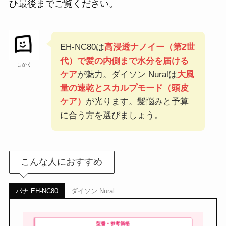
ひ最後までご覧ください。
EH-NC80は
高浸透ナノイー（第2世
代）で髪の内側まで水分を届ける
しかく
ケア
が魅力。ダイソン Nuralは
大風
量の速乾とスカルプモード（頭皮
ケア）
が光ります。髪悩みと予算
に合う方を選びましょう。
こんな人におすすめ
パナ EH-NC80
ダイソン Nural