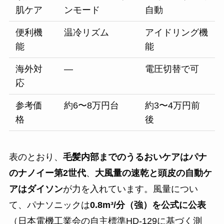
肌ケア
ンモード
自動
便利機
温冷リズム
アイドリング機
能
能
海外対
—
電圧切替で可
応
参考価
約6〜8万円台
約3〜4万円前
格
後
表のとおり、
毛髪内部までのうるおいケアはパナ
のナノイー第2世代
、
大風量の速乾と頭皮の自動ケ
アはダイソン
が力を入れています。風量につい
て、パナソニックは
0.8m³/分（強）を公式に公表
（日本電機工業会の自主標準HD-129に基づく測