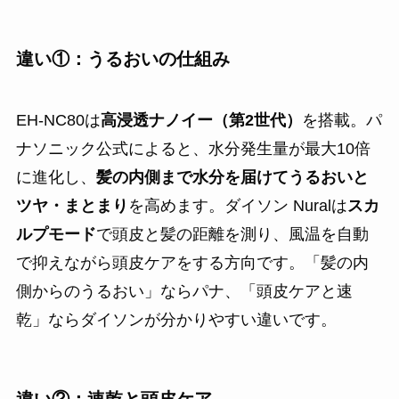
違い①：うるおいの仕組み
EH-NC80は
高浸透ナノイー（第2世代）
を搭載。パ
ナソニック公式によると、水分発生量が最大10倍
に進化し、
髪の内側まで水分を届けてうるおいと
ツヤ・まとまり
を高めます。ダイソン Nuralは
スカ
ルプモード
で頭皮と髪の距離を測り、風温を自動
で抑えながら頭皮ケアをする方向です。「髪の内
側からのうるおい」ならパナ、「頭皮ケアと速
乾」ならダイソンが分かりやすい違いです。
違い②：速乾と頭皮ケア