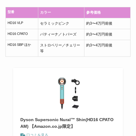
型番
カラー
参考価格
HD16 VLP
セラミックピンク
約3〜4万円前後
HD16 CPATO
パティーナ／トパーズ
約3〜4万円前後
HD16 SBP ほか
ストロベリー／チェリー
約3〜4万円前後
等
Dyson Supersonic Nural™ Shin(HD16 CPATO
AM) 【Amazon.co.jp限定】
口コミを見る