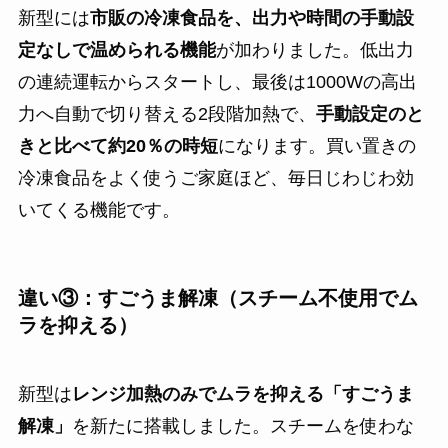
新型には
市販の冷凍食品を、出力や時間の手動設
定なしで温められる機能
が加わりました。低出力
の連続運転からスタートし、最後は1000Wの高出
力へ自動で切り替える2段階加熱で、
手動設定のと
きと比べて約20％の時短
になります。買い置きの
冷凍食品をよく使うご家庭ほど、毎日じわじわ効
いてくる機能です。
違い③：すごうま解凍（スチーム不使用でム
ラを抑える）
新型は
レンジ加熱のみでムラを抑える「すごうま
解凍」
を新たに搭載しました。スチームを使わな