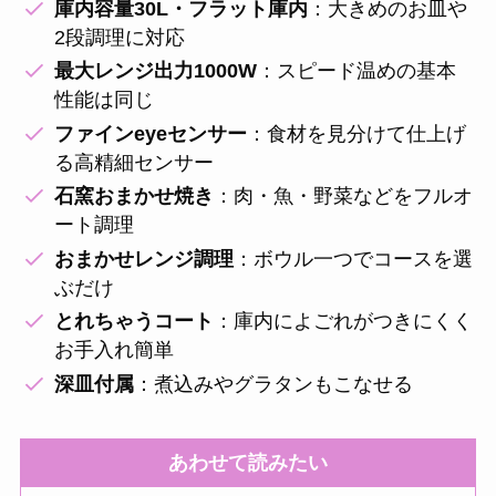
庫内容量30L・フラット庫内
：大きめのお皿や
2段調理に対応
最大レンジ出力1000W
：スピード温めの基本
性能は同じ
ファインeyeセンサー
：食材を見分けて仕上げ
る高精細センサー
石窯おまかせ焼き
：肉・魚・野菜などをフルオ
ート調理
おまかせレンジ調理
：ボウル一つでコースを選
ぶだけ
とれちゃうコート
：庫内によごれがつきにくく
お手入れ簡単
深皿付属
：煮込みやグラタンもこなせる
あわせて読みたい