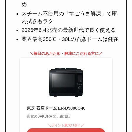
め
スチーム不使用の「すごうま解凍」で庫
内拭きもラク
2026年6月発売の最新世代で長く使える
業界最高350℃・30Lの石窯ドームは健在
＼毎日のあたため・解凍にこだわる方に／
東芝 石窯ドーム ER-D5000C-K
家電のSAKURA 楽天市場店
＼ポイント最大11倍！／