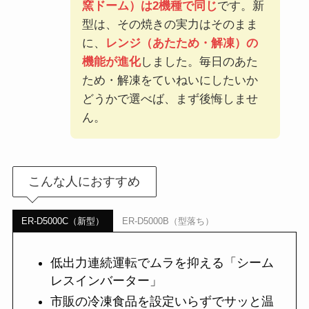
窯ドーム）は2機種で同じ
です。新
型は、その焼きの実力はそのまま
に、
レンジ（あたため・解凍）の
機能が進化
しました。毎日のあた
ため・解凍をていねいにしたいか
どうかで選べば、まず後悔しませ
ん。
こんな人におすすめ
ER-D5000C（新型）
ER-D5000B（型落ち）
低出力連続運転でムラを抑える「シーム
レスインバーター」
市販の冷凍食品を設定いらずでサッと温