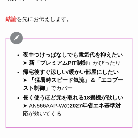
結論
を先にお伝えします。
夜中つけっぱなしでも電気代を抑えたい
➤
新「プレミアムPIT制御」
がぴったり
帰宅後すぐ涼しい/暖かい部屋にしたい
➤
「猛暑時スピード気流」＆「エコブー
スト制御」
でカバー
長く使うほど元を取れる18畳機が欲しい
➤ AN566AAP-Wの
2027年省エネ基準対
応
が効いてくる