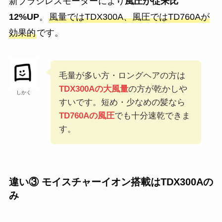
新ブラシレスモーターにより
風圧が従来比
12%UP
。
風量ではTDX300A、風圧ではTD760Aが
効果的
です。
毛量が多い方・ロングヘアの方は
TDX300Aの大風量
の方が乾かしや
しかく
すいです。短め・少なめの髪なら
TD760Aの風圧
でも十分速乾できま
す。
違い③ モイスチャーイオン搭載はTDX300Aの
み