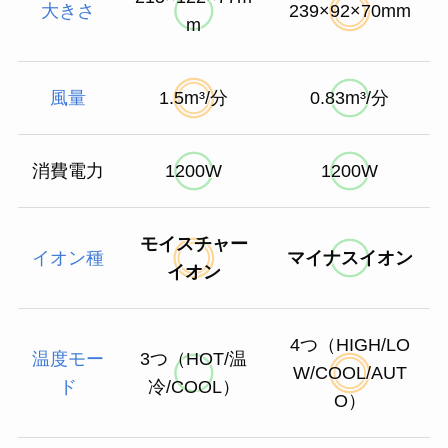
大きさ
239×92×70mm
m
風量
1.5m³/分
0.83m³/分
消費電力
1200W
1200W
モイスチャー
イオン種
マイナスイオン
イオン
4つ（HIGH/LO
温度モー
3つ（HOT/温
W/COOL/AUT
ド
冷/COOL）
O）