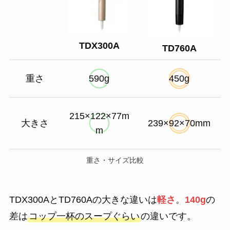
TDX300A
TD760A
重さ
590g
450g
215×122×77m
大きさ
239×92×70mm
m
重さ・サイズ比較
TDX300AとTD760Aの大きな違いは
軽さ
。
140g
の
差は
コップ一杯のスープぐらい
の違いです。