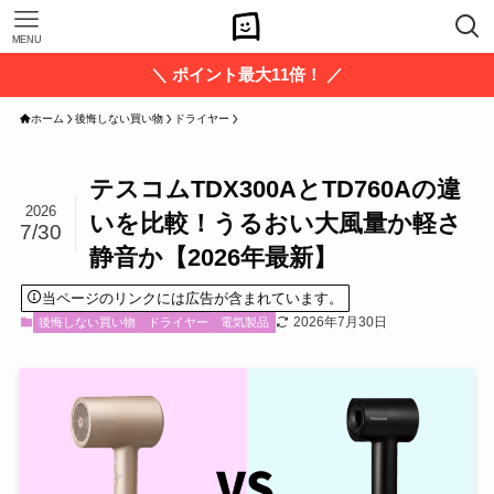
MENU
＼ ポイント最大11倍！ ／
ホーム
後悔しない買い物
ドライヤー
テスコムTDX300AとTD760Aの違
2026
いを比較！うるおい大風量か軽さ
7/30
静音か【2026年最新】
当ページのリンクには広告が含まれています。
2026年7月30日
後悔しない買い物
ドライヤー
電気製品