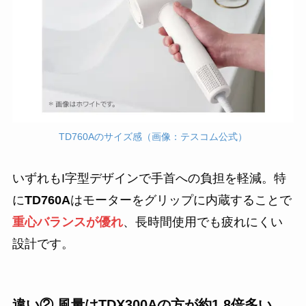
TD760Aのサイズ感（画像：テスコム公式）
いずれもI字型デザインで手首への負担を軽減。特
に
TD760A
はモーターをグリップに内蔵することで
重心バランスが優れ
、長時間使用でも疲れにくい
設計です。
違い② 風量はTDX300Aの方が約1.8倍多い