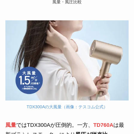
風量・風圧比較
TDX300Aの大風量（画像：テスコム公式）
風量
ではTDX300Aが圧倒的。一方、
TD760A
は最