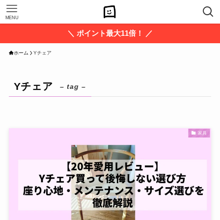
MENU
＼ ポイント最大11倍！ ／
ホーム
Yチェア
Yチェア
– tag –
家具