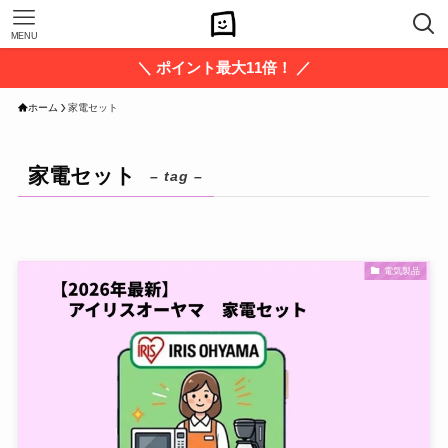
MENU
＼ ポイント最大11倍！ ／
ホーム
家電セット
家電セット
– tag –
電気製品