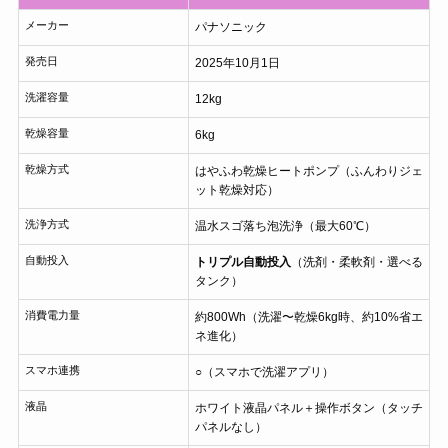
メーカー
パナソニック
発売日
2025年10月1日
洗濯容量
12kg
乾燥容量
6kg
乾燥方式
はやふわ乾燥ヒートポンプ（ふんわりジェ
ット乾燥対応）
洗浄方式
温水スゴ落ち泡洗浄（最大60℃）
自動投入
トリプル自動投入
（洗剤・柔軟剤・選べる
タンク）
消費電力量
約800Wh（洗濯〜乾燥6kg時、約10%省エ
ネ進化）
スマホ連携
○（スマホで洗濯アプリ）
液晶
ホワイト液晶パネル＋操作ボタン（タッチ
パネルなし）