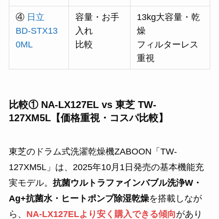
④
日立
容量・お手
13kg大容量・乾
BD-STX13
入れ
燥
0ML
比較
フィルターレス
重視
比較① NA-LX127EL vs 東芝 TW-
127XM5L【価格重視・コスパ比較】
東芝のドラム式洗濯乾燥機ZABOON「TW-
127XM5L」は、2025年10月1日発売の基本機能充
実モデル。
抗菌ウルトラファインバブル洗浄W・
Ag+抗菌水・ヒートポンプ除湿乾燥
を搭載しなが
ら、
NA-LX127ELより安く購入できる傾向
があり