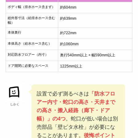
ボディ幅（排水ホース含まず）
約604mm
総外形寸法（給排水ホース含む
約639mm
幅）
本体奥行
約722mm
本体高さ（給水ホース含む）
約1060mm
対応防水フロアー（内寸）
奥行540mm以上 × 幅590mm以上
ドア開閉に必要なスペース
1225mm以上
設置で必ず測るべきは
「防水フロ
アー内寸・蛇口の高さ・天井まで
しかく
の高さ・搬入経路（廊下・ドア
幅）」の4つ
。蛇口が低い場合は別
売部品「壁ピタ水栓」が必要にな
ることがあります。
後悔ポイント