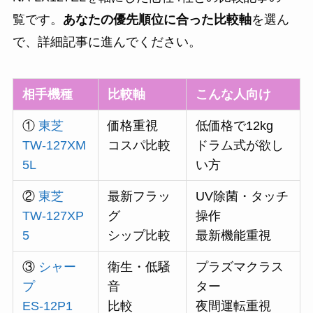
覧です。
あなたの優先順位に合った比較軸
を選ん
で、詳細記事に進んでください。
相手機種
比較軸
こんな人向け
①
東芝
価格重視
低価格で12kg
TW-127XM
コスパ比較
ドラム式が欲し
5L
い方
②
東芝
最新フラッ
UV除菌・タッチ
TW-127XP
グ
操作
5
シップ比較
最新機能重視
③
シャー
衛生・低騒
プラズマクラス
プ
音
ター
ES-12P1
比較
夜間運転重視