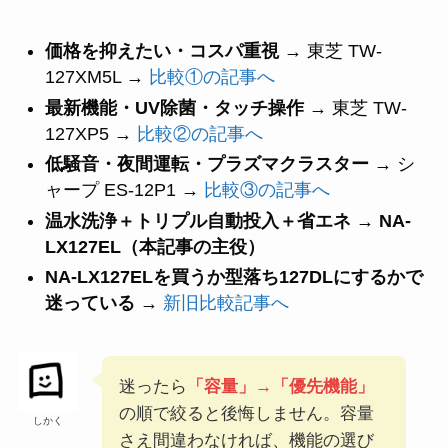
価格を抑えたい・コスパ重視
→ 東芝 TW-
127XM5L →
比較①の記事へ
最新機能・UV除菌・タッチ操作
→ 東芝 TW-
127XP5 →
比較②の記事へ
低騒音・夜間運転・プラズマクラスター
→ シ
ャープ ES-12P1 →
比較③の記事へ
温水洗浄＋トリプル自動投入＋省エネ
→
NA-
LX127EL（本記事の主役）
NA-LX127ELを買うか型落ち127DLにするかで
迷っている
→
新旧比較記事へ
迷ったら
「容量」→「優先機能」
の順で絞ると後悔しません。容量
しかく
さえ間違わなければ、機能の選び