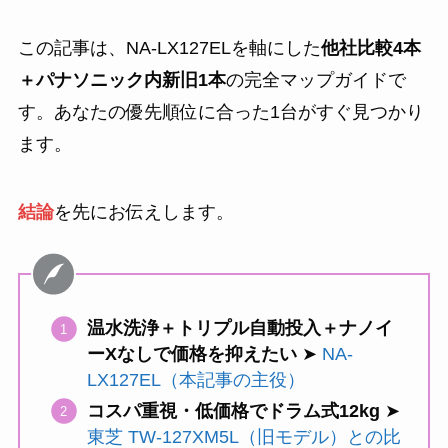
この記事は、NA-LX127ELを軸にした
他社比較4本
＋パナソニック内新旧1本
の完全マップガイドで
す。あなたの優先順位に合った1台がすぐ見つかり
ます。
結論
を先にお伝えします。
温水洗浄＋トリプル自動投入＋ナノイ
ーXなしで価格を抑えたい
➤
NA-
LX127EL（本記事の主役）
コスパ重視・低価格でドラム式12kg
➤
東芝 TW-127XM5L（旧モデル）との比