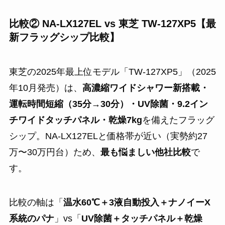
比較② NA-LX127EL vs 東芝 TW-127XP5【最
新フラッグシップ比較】
東芝の2025年最上位モデル「TW-127XP5」（2025
年10月発売）は、
高濃縮ワイドシャワー新搭載・
運転時間短縮（35分→30分）・UV除菌・9.2イン
チワイドタッチパネル・乾燥7kg
を備えたフラッグ
シップ。NA-LX127ELと価格帯が近い（実勢約27
万〜30万円台）ため、
最も悩ましい他社比較
で
す。
比較の軸は「
温水60℃＋3液自動投入＋ナノイーX
系統のパナ
」vs「
UV除菌＋タッチパネル＋乾燥