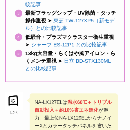
較記事
最新フラッグシップ・UV除菌・タッチ
操作重視
➤
東芝 TW-127XP5（新モデ
ル）との比較記事
低騒音・プラズマクラスター衛生重視
➤
シャープ ES-12P1 との比較記事
13kg大容量・らくはや風アイロン・ら
くメンテ重視
➤
日立 BD-STX130ML
との比較記事
NA-LX127ELは
温水60℃＋トリプル
自動投入＋約10%省エネ進化
が魅
しかく
力。最上位NA-LX129ELからナノイ
ーXとカラータッチパネルを省いた