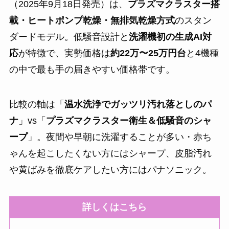
（2025年9月18日発売）は、
プラズマクラスター搭
載・ヒートポンプ乾燥・無排気乾燥方式
のスタン
ダードモデル。低騒音設計と
洗濯機初の生成AI対
応
が特徴で、実勢価格は
約22万〜25万円台
と4機種
の中で最も手の届きやすい価格帯です。
比較の軸は「
温水洗浄でガッツリ汚れ落としのパ
ナ
」vs「
プラズマクラスター衛生＆低騒音のシャ
ープ
」。夜間や早朝に洗濯することが多い・赤ち
ゃんを起こしたくない方にはシャープ、皮脂汚れ
や黄ばみを徹底ケアしたい方にはパナソニック。
詳しくはこちら