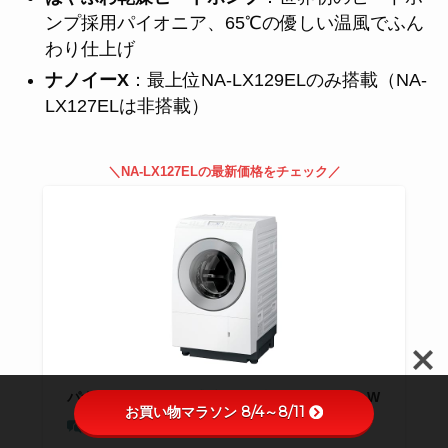
ンプ採用パイオニア、65℃の優しい温風でふん
わり仕上げ
ナノイーX
：最上位NA-LX129ELのみ搭載（NA-
LX127ELは非搭載）
＼NA-LX127ELの最新価格をチェック／
パナソニックドラム式洗濯乾燥機NA-LX127EL-W
お買い物マラソン 8/4～8/11
口コミを見る