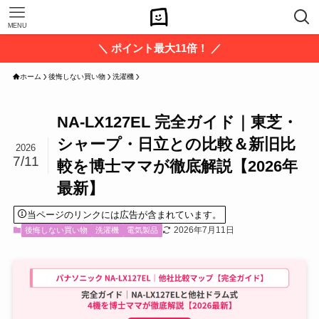
MENU
＼ ポイント最大11倍！ ／
ホーム
後悔しない買い物
洗濯機
NA-LX127EL 完全ガイド｜東芝・
シャープ・日立との比較＆新旧比
2026
7/11
較を博士ママが徹底解説【2026年
最新】
当ページのリンクには広告が含まれています。
2026年7月11日
後悔しない買い物
洗濯機
電気製品