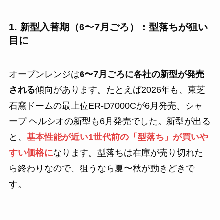
1. 新型入替期（6〜7月ごろ）：型落ちが狙い
目に
オーブンレンジは
6〜7月ごろに各社の新型が発売
される
傾向があります。たとえば2026年も、東芝
石窯ドームの最上位ER-D7000Cが6月発売、シャ
ープ ヘルシオの新型も6月発売でした。新型が出る
と、
基本性能が近い1世代前の「型落ち」が買いや
すい価格に
なります。型落ちは在庫が売り切れた
ら終わりなので、狙うなら夏〜秋が動きどきで
す。