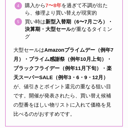
購入から
7〜8年
を過ぎて不調が出た
ら、修理より買い替えが現実的
買い時は
新型入替期（6〜7月ごろ）・
決算期・大型セール
が重なるタイミン
グ
大型セールは
Amazonプライムデー（例年7
月）・プライム感謝祭（例年10月上旬）・
ブラックフライデー（例年11月下旬）・楽
天スーパーSALE（例年3・6・9・12月）
が、値引きとポイント還元の重なる狙い目
です。開催が発表されたら、買い替え候補
の型番をほしい物リストに入れて価格を見
比べるのがおすすめです。