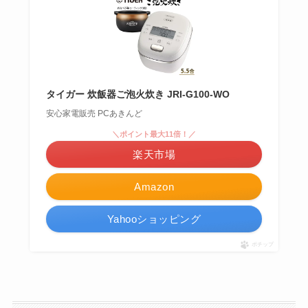
タイガー 炊飯器ご泡火炊き JRI-G100-WO
安心家電販売 PCあきんど
＼ポイント最大11倍！／
楽天市場
Amazon
Yahooショッピング
ポチップ