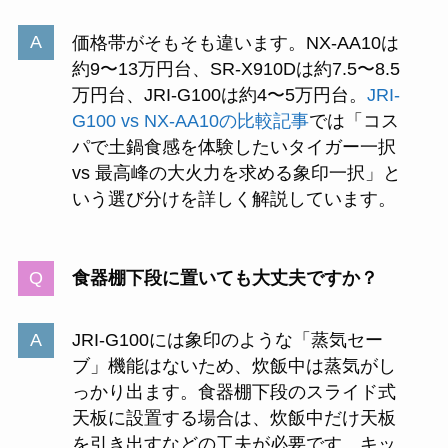
価格帯がそもそも違います。NX-AA10は
約9〜13万円台、SR-X910Dは約7.5〜8.5
万円台、JRI-G100は約4〜5万円台。
JRI-
G100 vs NX-AA10の比較記事
では「コス
パで土鍋食感を体験したいタイガー一択
vs 最高峰の大火力を求める象印一択」と
いう選び分けを詳しく解説しています。
食器棚下段に置いても大丈夫ですか？
JRI-G100には象印のような「蒸気セー
ブ」機能はないため、炊飯中は蒸気がし
っかり出ます。食器棚下段のスライド式
天板に設置する場合は、炊飯中だけ天板
を引き出すなどの工夫が必要です。キッ