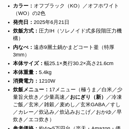
カラー：
オフブラック（KO）／オフホワイト
（WO）の2色
発売日：
2025年6月21日
炊飯方式：
圧力IH（ソレノイド式多段階圧力機
構）
内なべ：
遠赤9層土鍋かまどコート釜（特厚
3mm）
本体サイズ：
幅25.1×奥行30.2×高さ21.6cm
本体重量：
5.4kg
消費電力：
1210W
炊飯メニュー：
17メニュー（極うま／白米／少
量旨火炊き／少量高速／
おにぎり（新）
／冷凍
ご飯／玄米／雑穀／麦めし／玄米GABA／すし
／カレー／炊込み／炊込みおこげ／おかゆ／早
炊き／エコ炊き）
参考価格：
約4〜5万円台（楽天・Amazon・価