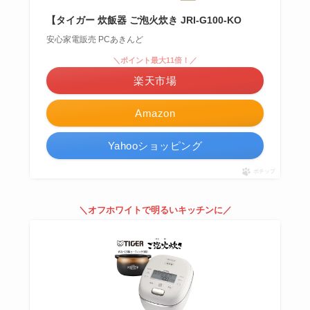
【タイガー 炊飯器 ご泡火炊き JRI-G100-KO
安心家電販売 PCあきんど
＼ポイント最大11倍！／
楽天市場
Amazon
Yahooショッピング
ポチップ
＼オフホワイトで明るいキッチンに／