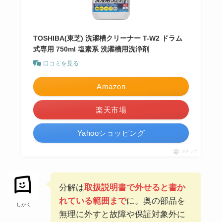
TOSHIBA(東芝) 洗濯槽クリーナー T-W2 ドラム
式専用 750ml 塩素系 洗濯槽用洗浄剤
口コミを見る
Amazon
楽天市場
Yahooショッピング
ポチップ
分解は
取扱説明書で外せると書か
れている範囲まで
に。奥の部品を
しかく
無理に外すと故障や保証対象外に