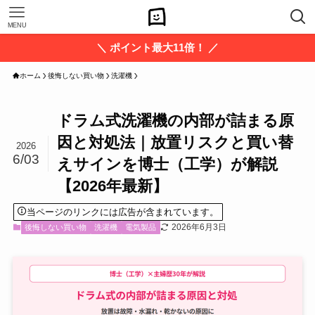
MENU
＼ ポイント最大11倍！ ／
ホーム
後悔しない買い物
洗濯機
ドラム式洗濯機の内部が詰まる原
因と対処法｜放置リスクと買い替
2026
6/03
えサインを博士（工学）が解説
【2026年最新】
当ページのリンクには広告が含まれています。
2026年6月3日
後悔しない買い物
洗濯機
電気製品