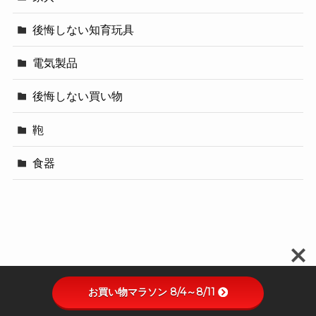
後悔しない知育玩具
電気製品
後悔しない買い物
鞄
食器
お買い物マラソン 8/4～8/11