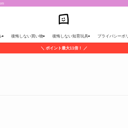
om
ル
後悔しない買い物
後悔しない知育玩具
プライバシーポ
＼ ポイント最大11倍！ ／