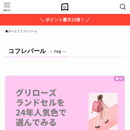
MENU
＼ ポイント最大11倍！ ／
ホーム
コフレパール
コフレパール
– tag –
鞄