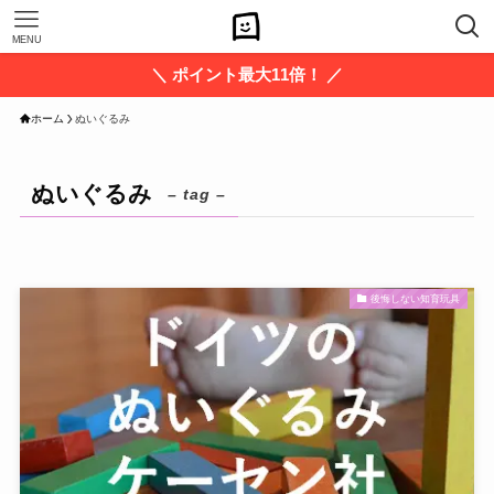
MENU
＼ ポイント最大11倍！ ／
ホーム
ぬいぐるみ
ぬいぐるみ
– tag –
後悔しない知育玩具