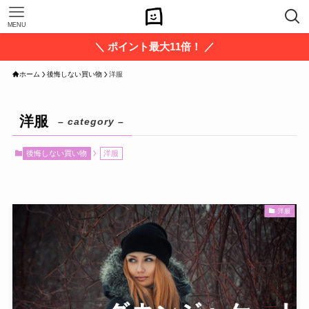
MENU
＼ ポイント最大11倍！ ／
ホーム
後悔しない買い物
洋服
洋服
– category –
後悔しない買い物
洋服
洋服