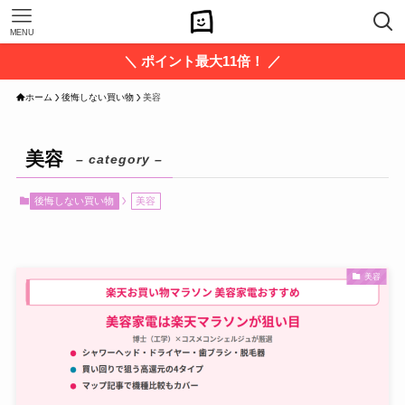
MENU
＼ ポイント最大11倍！ ／
ホーム
後悔しない買い物
美容
美容
– category –
後悔しない買い物
美容
美容