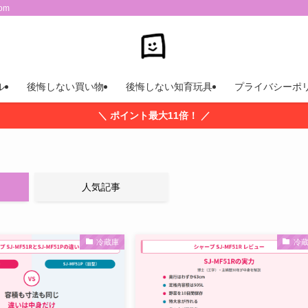
om
ル
後悔しない買い物
後悔しない知育玩具
プライバシーポ
＼ ポイント最大11倍！ ／
人気記事
冷蔵庫
冷