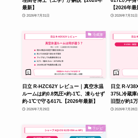
理由を博士（工学）が解説【2026年
617Lの中
最新】
【2026年
2026年7月31日
2026年7月31日
冷蔵庫
日立 R-HZC62Y レビュー｜真空氷温
日立 R-V3
ルームは約0.8気圧×約-1℃、凍らせず
375L冷蔵
約-1℃で守る617L【2026年最新】
旧型が約1万
2026年7月29日
2026年7月28日
テレビ