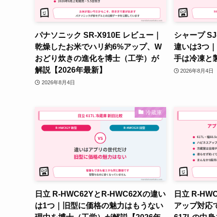
パナソニック SR-X910E レビュー｜
シャープ SJ-
乾燥したお米でハリ約6%アップ、W
違いは3つ｜
おどり炊きの進化を博士（工学）が
手は冷凍と製
解説【2026年最新】
2026年8月4日
2026年8月4日
冷蔵庫
日立 R-HWC62YとR-HWC62Xの違い
日立 R-H
は1つ｜旧型に価格の魅力はもうない
アップ対応