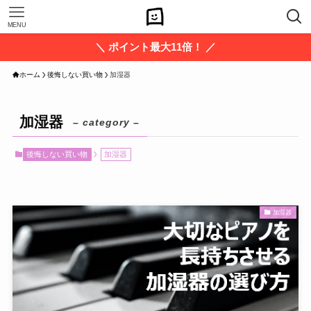
MENU
＼ ポイント最大11倍！ ／
ホーム
後悔しない買い物
加湿器
加湿器
– category –
後悔しない買い物
加湿器
加湿器